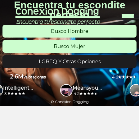
Encuentra tu escondite
perfecto
Busco Hombre
Busco Mujer
LGBTQ Y Otras Opciones
2.6M
4.6
Valoraciones
IntelligentBeliever454d3f
Meansyou4240
3.8
4.5
© Conexion Dogging